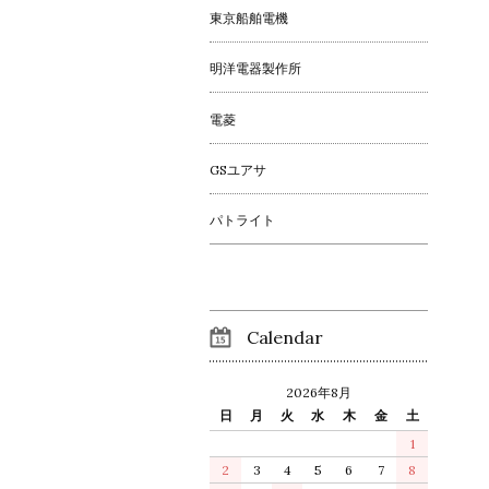
東京船舶電機
明洋電器製作所
電菱
GSユアサ
パトライト
Calendar
2026年8月
日
月
火
水
木
金
土
1
2
3
4
5
6
7
8