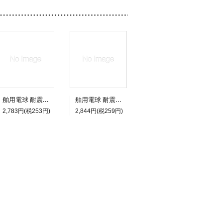
舶用電球 耐震電球 24V 10W A55 E26(透明) 5個セット
舶用電球 耐震電球 12V 60W A60 E26(透明) 5個セット
2,783円(税253円)
2,844円(税259円)