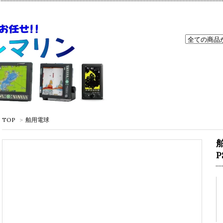
TOP
>
舶用電球
舶
P