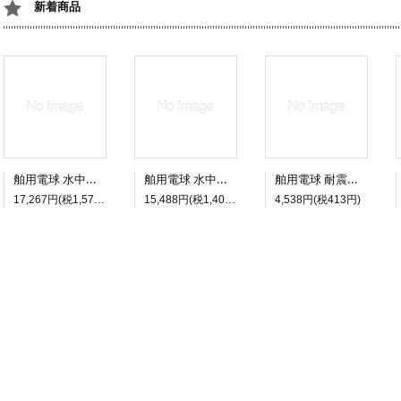
新着商品
舶用電球 水中灯球 PS127 E39/45 200V 3,000W
舶用電球 水中灯球 PS127 E39/45 200V 2,000W
舶用電球 耐震電球 24V 300W PS95 E39(透明) 5個セット
17,267円(税1,570円)
15,488円(税1,408円)
4,538円(税413円)