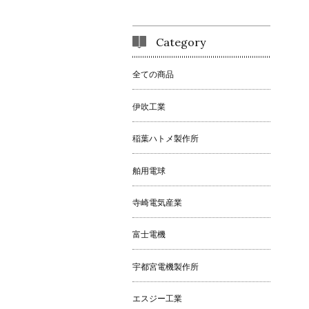
Category
全ての商品
伊吹工業
稲葉ハトメ製作所
舶用電球
寺崎電気産業
富士電機
宇都宮電機製作所
エスジー工業